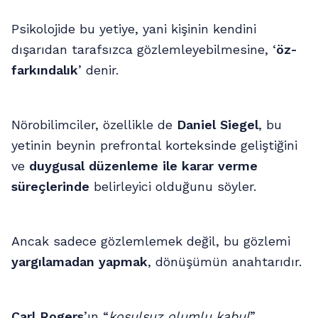
Psikolojide bu yetiye, yani kişinin kendini
dışarıdan tarafsızca gözlemleyebilmesine, ‘
öz-
farkındalık
’ denir.
Nörobilimciler, özellikle de
Daniel Siegel
, bu
yetinin beynin prefrontal korteksinde geliştiğini
ve
duygusal düzenleme ile karar verme
süreçlerinde
belirleyici olduğunu söyler.
Ancak sadece gözlemlemek değil, bu gözlemi
yargılamadan yapmak
, dönüşümün anahtarıdır.
Carl Rogers
’ın “
koşulsuz olumlu kabul
”