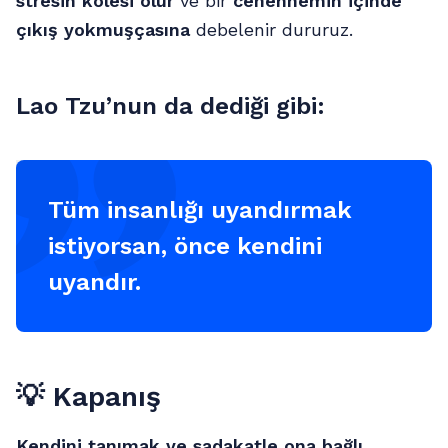
stresin kölesi olur
ve bir
cehennemin içinde
çıkış yokmuşçasına
debelenir dururuz.
Lao Tzu’nun da dediği gibi:
Tüm insanlığı uyandırmak
istiyorsan, önce kendini
uyandır.
💡
Kapanış
Kendini tanımak ve sadakatle ona bağlı