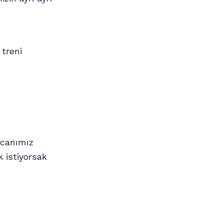
treni
 canımız
k istiyorsak