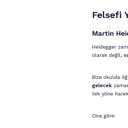
Felsefi 
Martin Hei
Heidegger zama
olarak değil,
v
Bize okulda öğ
gelecek
zamanı
tek yöne harek
Ona göre: