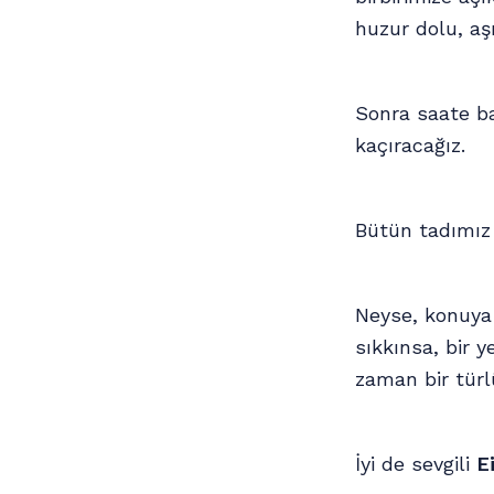
huzur dolu, aşı
Sonra saate ba
kaçıracağız.
Bütün tadımız
Neyse, konuya
sıkkınsa, bir y
zaman bir türl
İyi de sevgili
E