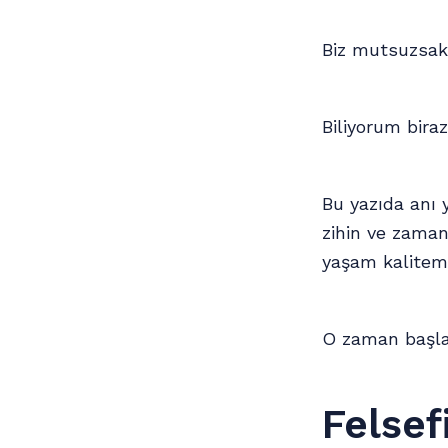
Biz mutsuzsa
Biliyorum bira
Bu yazıda anı 
zihin ve zaman
yaşam kalitemiz
O zaman başla
Felsef