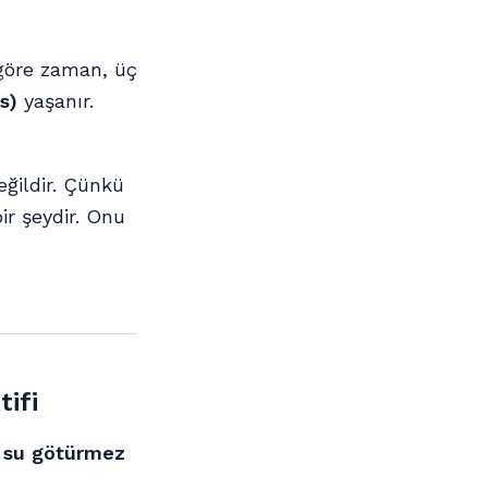
göre zaman, üç
s)
yaşanır.
ğildir. Çünkü
ir şeydir. Onu
ifi
, su götürmez