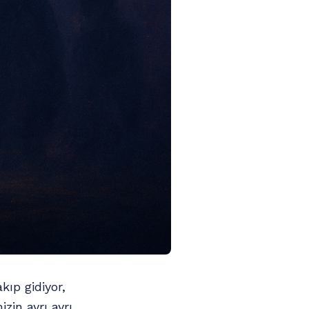
kıp gidiyor,
zin ayrı ayrı