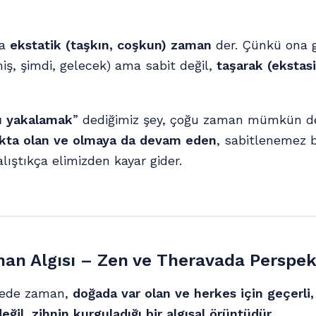
na
ekstatik (taşkın, coşkun) zaman
der. Çünkü ona 
ş, şimdi, gelecek) ama sabit değil,
taşarak (ekstasi
ı yakalamak
” dediğimiz şey, çoğu zaman mümkün de
kta olan ve olmaya da devam eden
, sabitlenemez b
lıştıkça elimizden kayar gider.
an Algısı – Zen ve Theravada Perspekt
cede zaman,
doğada var olan ve herkes için geçerli
değil
,
zihnin kurguladığı bir algısal örüntüdür.