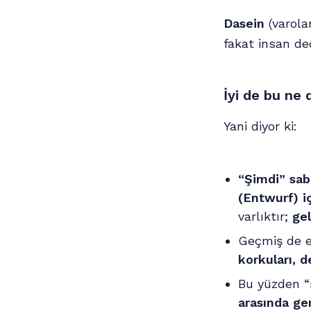
Dasein
(varola
fakat insan de
İyi de bu ne
Yani diyor ki:
“Şimdi” sabi
(Entwurf) iç
varlıktır;
gel
Geçmiş de ed
korkuları, 
Bu yüzden “
arasında ger