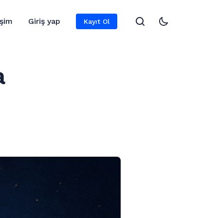
işim
Giriş yap
Kayıt Ol
a