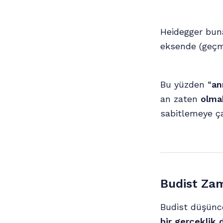
Heidegger bu
eksende (geçmi
Bu yüzden “
an
an zaten
olma
sabitlemeye ça
Budist Zam
Budist düşün
bir gerçeklik 