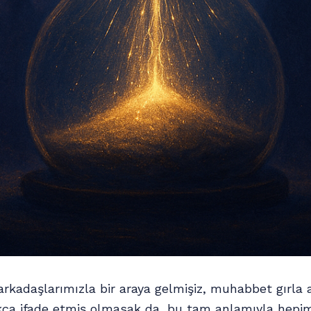
arkadaşlarımızla bir araya gelmişiz, muhabbet gırla a
ıkça ifade etmiş olmasak da, bu tam anlamıyla hepimi