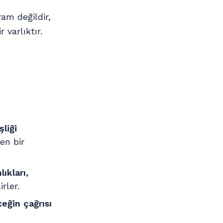
ram değildir,
r varlıktır.
liği
en bir
lıkları,
rler.
eğin çağrısı