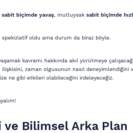
k
sabit biçimde yavaş
, mutluysak
sabit biçimde hız
z spekülatif oldu ama durum da biraz böyle.
yaşamak kavramı hakkında akıl yürütmeye çalışacağı
 ilişkisini, zaman olgusunun nasıl deneyimlendiğin
e ne gibi etkileri olabileceğini irdeleyeceğiz.
yalım!
i ve Bilimsel Arka Plan