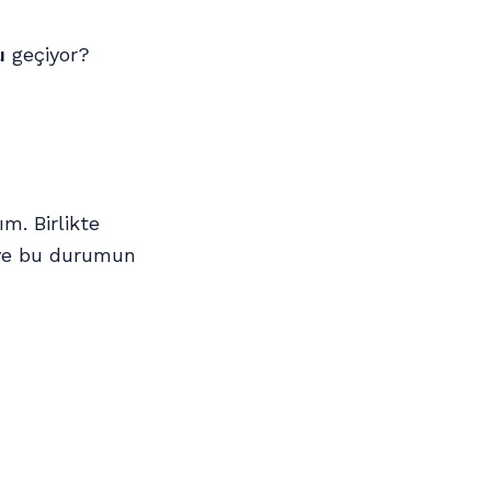
lı
geçiyor?
m. Birlikte
i ve bu durumun