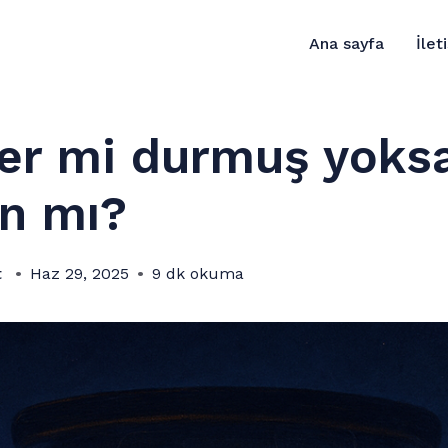
Ana sayfa
İlet
ler mi durmuş yoks
n mı?
t
Haz 29, 2025
9 dk okuma