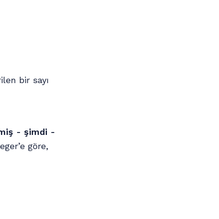
len bir sayı
iş - şimdi -
eger’e göre,