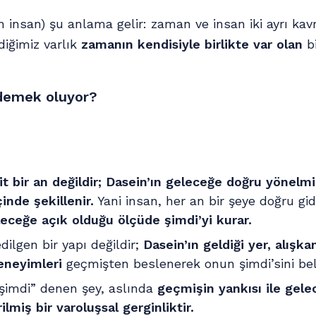
n insan) şu anlama gelir: zaman ve insan iki ayrı kav
diğimiz varlık
zamanın kendisiyle birlikte var olan
bi
 demek oluyor?
t bir an değildir; Dasein’ın geleceğe doğru yönelmiş
inde şekillenir.
Yani insan, her an bir şeye doğru gid
eceğe açık olduğu ölçüde şimdi’yi kurar.
ilgen bir yapı değildir;
Dasein’ın geldiği yer, alışkan
deneyimleri
geçmişten beslenerek onun şimdi’sini beli
şimdi” denen şey, aslında
geçmişin yankısı ile gelec
ilmiş bir varoluşsal gerginliktir.