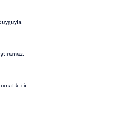
 duyguyla
ıştıramaz,
tomatik bir