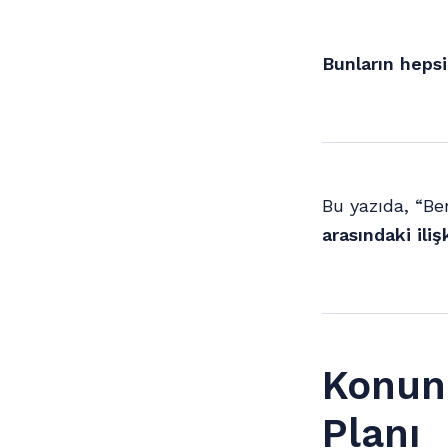
Bunların hepsi
Bu yazıda, “Be
arasındaki iliş
Konunu
Planı