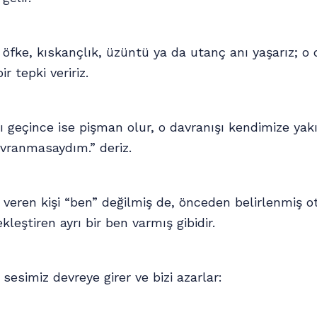
öfke, kıskançlık, üzüntü ya da utanç anı yaşarız; o
r tepki veririz.
ğı geçince ise pişman olur, o davranışı kendimize yak
vranmasaydım.” deriz.
i veren kişi “ben” değilmiş de, önceden belirlenmiş o
kleştiren ayrı bir ben varmış gibidir.
sesimiz devreye girer ve bizi azarlar: