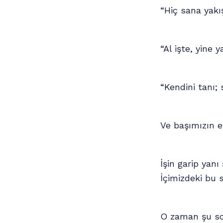
“Hiç sana yakı
“Al işte, yine 
“Kendini tanı;
Ve başımızın et
İşin garip yanı
İçimizdeki bu s
O zaman şu so