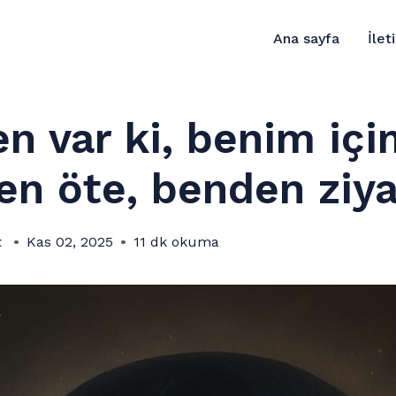
Ana sayfa
İlet
en var ki, benim i
n öte, benden ziy
t
Kas 02, 2025
11 dk okuma