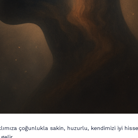
lımıza çoğunlukla sakin, huzurlu, kendimizi iyi hisse
gelir.