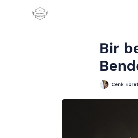
Bir b
Bende
Cenk Ebre