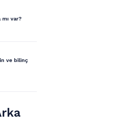
a mı var?
in ve bilinç
Arka