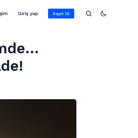
işim
Giriş yap
Kayıt Ol
çimde…
ade!