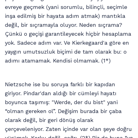
evreye geçmek (yani sorumlu, bilinçli, seçimle
inşa edilmiş bir hayata adım atmak) mantıkla
değil, bir sıçramayla oluyor. Neden sıçrama?
Çünkü o geçişi garantileyecek hiçbir hesaplama
yok. Sadece adım var. Ve Kierkegaard'a göre en
yaygın umutsuzluk biçimi de tam olarak bu: o
adımı atamamak. Kendisi olmamak. (1*)
Nietzsche ise bu soruya farklı bir kapıdan
giriyor. Pindar'dan aldığı bir cümleyi hayatı
boyunca taşımış: "Werde, der du bist" yani
“olman gereken ol”. Değişim burada bir çaba
olarak değil, bir geri dönüş olarak
çerçeveleniyor. Zaten içinde var olan şeye doğru
yürümek. Korku değil, çağrı. (2*) Biz de buna “ya